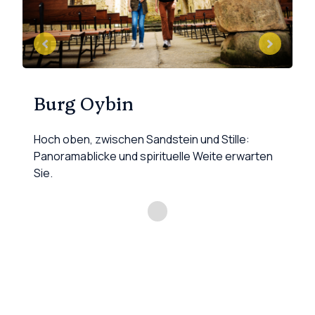
Burg Oybin
K
Hoch oben, zwischen Sandstein und Stille:
Sp
Panoramablicke und spirituelle Weite erwarten
de
Sie.
k