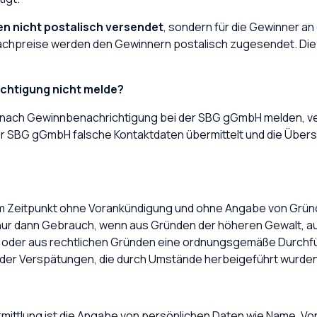
n nicht postalisch versendet
, sondern für die Gewinner an
achpreise werden den Gewinnern postalisch zugesendet. Die 
ichtigung nicht melde?
n nach Gewinnbenachrichtigung bei der SBG gGmbH melden, verf
er der SBG gGmbH falsche Kontaktdaten übermittelt und die Ü
em Zeitpunkt ohne Vorankündigung und ohne Angabe von Gründ
 nur dann Gebrauch, wenn aus Gründen der höheren Gewalt, a
e) oder aus rechtlichen Gründen eine ordnungsgemäße Durchf
e oder Verspätungen, die durch Umstände herbeigeführt wurden
mittlung ist die Angabe von persönlichen Daten wie Name, Vo