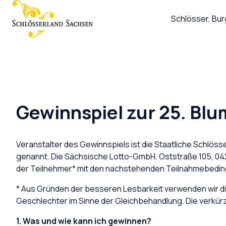
Schlösser, Bu
S
t
a
r
t
s
Gewinnspiel zur 25. Bl
e
i
t
Veranstalter des Gewinnspiels ist die Staatliche Schl
e
genannt. Die Sächsische Lotto-GmbH, Oststraße 105, 0429
der Teilnehmer* mit den nachstehenden Teilnahmebedin
* Aus Gründen der besseren Lesbarkeit verwenden wir die
Geschlechter im Sinne der Gleichbehandlung. Die verkürz
1. Was und wie kann ich gewinnen?