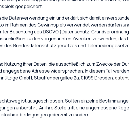
nspiels gespeichert.
 in die Datenverwendung ein und erklärt sich damit einversta
 im Rahmen des Gewinnspiels verwendet werden dürfen und e
 unter Beachtung des DSGVO (Datenschutz-Grundverordnung)
schließlich zu den vorgenannten Zwecken verwenden, das D
en des Bundesdatenschutzgesetzes und Telemediengesetzes
nd Nutzung ihrer Daten, die ausschließlich zum Zwecke der 
nd angegebene Adresse widersprechen. In diesem Fall werden d
nnützige GmbH, Stauffenbergallee 2a, 01099 Dresden,
daten
Rechtsweg ist ausgeschlossen. Sollten einzelne Bestimmunge
ingungen unberührt. An ihre Stelle tritt eine angemessene R
 Teilnahmebedingungen jederzeit zu ändern.