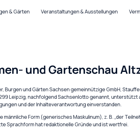
rgen & Gärten
Veranstaltungen & Ausstellungen
Verm
umen- und Gartenschau Alt
össer, Burgen und Gärten Sachsen gemeinnützige GmbH, Stauf
9 Leipzig, nachfolgend Sachsenlotto genannt, unterstützt als
gungen und der Inhalteverantwortung einverstanden.
 männliche Form (generisches Maskulinum), z. B. „der Teilne
te Sprachform hat redaktionelle Gründe und ist wertfrei.