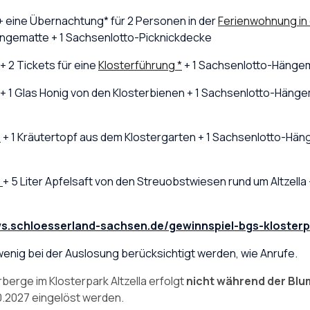
+ eine Übernachtung* für 2 Personen in der
Ferienwohnung in
ängematte + 1 Sachsenlotto-Picknickdecke
+
2 Tickets für eine
Klosterführung *
+
1 Sachsenlotto-Hängem
+
1
Glas Honig von den Klosterbienen +
1 Sachsenlotto-Hängem
6
+ 1
Kräutertopf aus dem Klostergarten
+ 1 Sachsenlotto-Hän
6
+
5 Liter
Apfelsaft von den Streuobstwiesen rund um Altzella 
ws.schloesserland-sachsen.de/gewinnspiel-bgs-klosterpa
enig bei der Auslosung berücksichtigt werden, wie Anrufe.
erge im Klosterpark Altzella erfolgt
nicht während der Bl
0.2027 eingelöst werden.